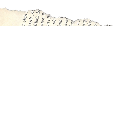
Rua Olegário Pinto, 226 - São João
31 3939-5751
Conselheiro Lafaiete - MG