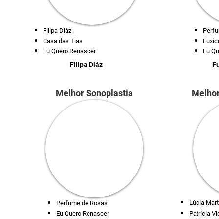
Filipa Diáz
Perfu
Casa das Tias
Fuxic
Eu Quero Renascer
Eu Qu
Filipa Diáz
Fu
Melhor Sonoplastia
Melhor
Lúcia Mar
Perfume de Rosas
Eu Quero Renascer
Patrícia V