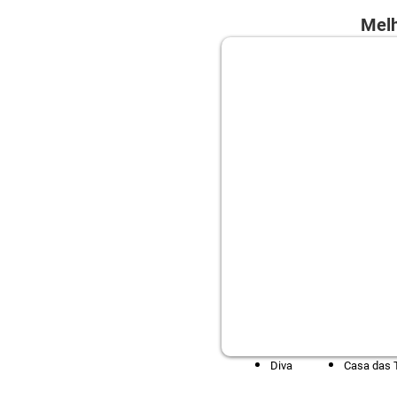
Melh
Diva
Casa das 