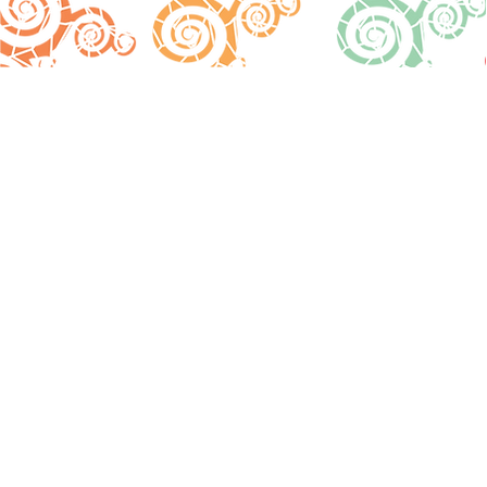
Rua Olegário Pinto, 226 - São João
31 3939-5751
Conselheiro Lafaiete - MG