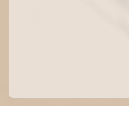
Rua Olegário Pinto, 226 - São João
31 3939-5751
Conselheiro Lafaiete - MG